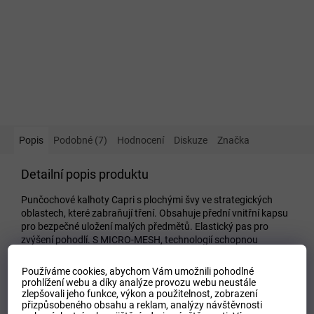
Popis
Podobné (7)
Hodnocení
Diskuze
Značka
Detailní popis produktu
Punčochové kalhoty Capri s plochými švy ve strategických
oblastech, které zabraňují tření. Obsahuje přední vnitřní kapsu
pro bezpečné uložení malých předmětů. Elastický pas pro
zvýšení pohodlí. S MICRO-MESH, technologií schopnou
kontrolovat pot sportovce.
Používáme cookies, abychom Vám umožnili pohodlné
Doplňkové parametry
prohlížení webu a díky analýze provozu webu neustále
zlepšovali jeho funkce, výkon a použitelnost,
zobrazení
přizpůsobeného obsahu a reklam, analýzy návštěvnosti
Kategorie
:
Dámské legíny