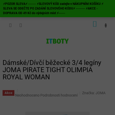
Přejít
⚡POZOR SLEVA⚡ ------ ⚡SLEVOVÝ KÓD zadejte v NÁKUPNÍM KOŠÍKU ⚡
na
SLEVA SE ODEČTE PO ZADÁNÍ SLEVOVÉHO KÓDU⚡ ------- ⚡AKCE -
obsah
DOPRAVA OD 49 Kč do výdejních míst ⚡-----
NÁKUP
KOŠÍK
Dámské/Dívčí běžecké 3/4 legíny
JOMA PIRATE TIGHT OLIMPIA
ROYAL WOMAN
Značka:
JOMA
Akce
Průměrné
Neohodnoceno
Podrobnosti hodnocení
hodnocení
produktu
je
0,0