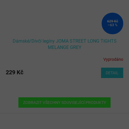
629 Kč
–63 %
Dámské/Dívčí legíny JOMA STREET LONG TIGHTS
MELANGE GREY
Vyprodáno
229 Kč
DETAIL
ZOBRAZIT VŠECHNY SOUVISEJÍCÍ PRODUKTY
Z
á
p