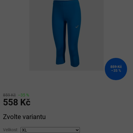
z
5
hvězdiček.
859 Kč
–35 %
859 Kč
–35 %
558 Kč
Měrná
Zvolte variantu
cena:
Velikost