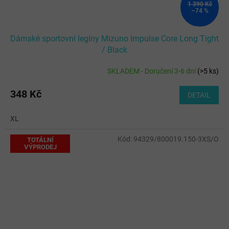
1 390 Kč
–74 %
Dámské sportovní legíny Mizuno Impulse Core Long Tight
/ Black
SKLADEM - Doručení 3-6 dní
(
>5 ks
)
348 Kč
DETAIL
XL
Kód:
94329/800019.150-3XS/O
TOTÁLNÍ
VÝPRODEJ