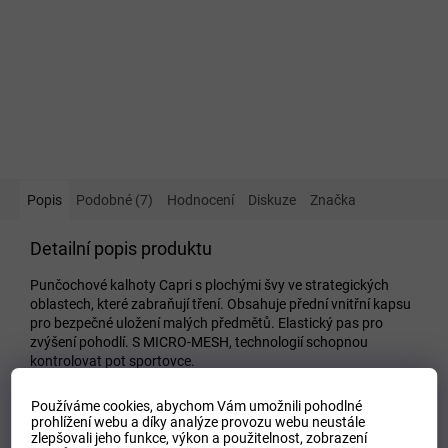
Popis
Podobné (7)
Hodnocení
Diskuze
Značka
Detailní popis produktu
Punčochové kalhoty Capri s plochými švy ve strategických
oblastech, které zabraňují tření. Obsahuje přední vnitřní kapsu
pro bezpečné uložení malých předmětů. Elastický pas pro
zvýšení pohodlí. S MICRO-MESH, technologií schopnou
kontrolovat pot sportovce.
Doplňkové parametry
Používáme cookies, abychom Vám umožnili pohodlné
prohlížení webu a díky analýze provozu webu neustále
Kategorie
:
Dámské legíny
zlepšovali jeho funkce, výkon a použitelnost,
zobrazení