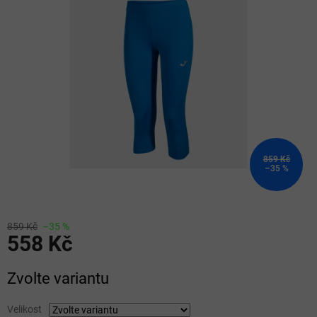
z
5
hvězdiček.
859 Kč
–35 %
859 Kč
–35 %
558 Kč
Měrná
Zvolte variantu
cena:
Velikost