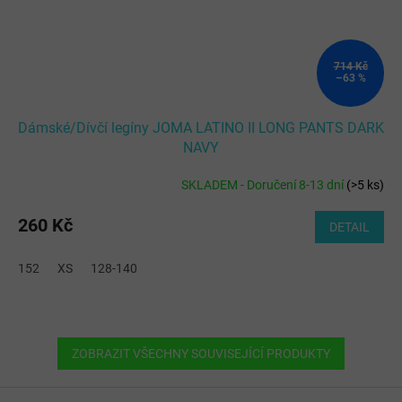
714 Kč
–63 %
Dámské/Dívčí legíny JOMA LATINO II LONG PANTS DARK
NAVY
SKLADEM - Doručení 8-13 dní
(
>5 ks
)
260 Kč
DETAIL
152
XS
128-140
ZOBRAZIT VŠECHNY SOUVISEJÍCÍ PRODUKTY
Z