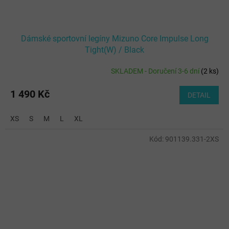
Dámské sportovní legíny Mizuno Core Impulse Long
Tight(W) / Black
SKLADEM - Doručení 3-6 dní
(
2 ks
)
1 490 Kč
DETAIL
XS
S
M
L
XL
Kód:
901139.331-2XS