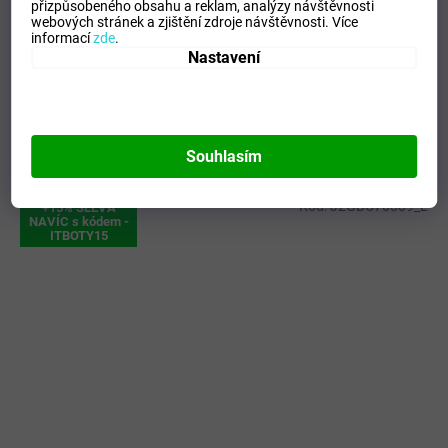
přizpůsobeného obsahu a reklam, analýzy návštěvnosti
EAN
:
Zvolte variantu
webových stránek a zjištění zdroje návštěvnosti.
Více
Tipo Mdelo
:
T
informací
zde
.
Nastavení
Composicion
:
90% POLYESTER - 10% ELASTAN
Modelo
:
900448.700
Souhlasím
Mohlo by se vám líbit
Kód:
J2GBC70809_L
+15% SLEVA
NAVÍC s kódem -
ITBOTY15