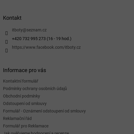
á
p
a
Kontakt
t
í
itboty
@
seznam.cz
+420 732 995 273 (16 - 19 hod.)
https://www.facebook.com/itboty.cz
Informace pro vás
Kontaktní formulář
Podmínky ochrany osobních údajů
Obchodní podmínky
Odstoupení od smlouvy
Formulář - Oznámení odstoupení od smlouvy
Reklamační řád
Formulář pro Reklamace
Jak ověřujeme hodnocení a recenze