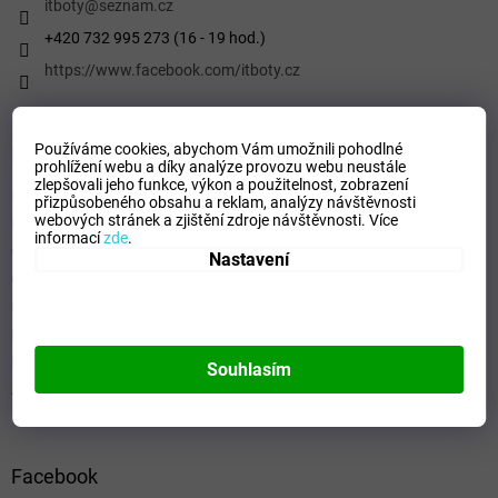
í
itboty
@
seznam.cz
+420 732 995 273 (16 - 19 hod.)
https://www.facebook.com/itboty.cz
Používáme cookies, abychom Vám umožnili pohodlné
Informace pro vás
prohlížení webu a díky analýze provozu webu neustále
zlepšovali jeho funkce, výkon a použitelnost,
zobrazení
Kontaktní formulář
přizpůsobeného obsahu a reklam, analýzy návštěvnosti
webových stránek a zjištění zdroje návštěvnosti.
Více
Podmínky ochrany osobních údajů
informací
zde
.
Obchodní podmínky
Nastavení
Odstoupení od smlouvy
Formulář - Oznámení odstoupení od smlouvy
Reklamační řád
Formulář pro Reklamace
Souhlasím
Jak ověřujeme hodnocení a recenze
Facebook