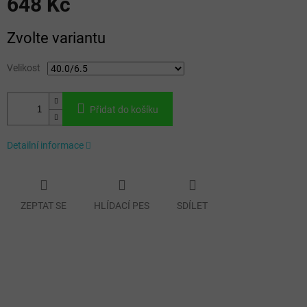
648 Kč
Měrná
Zvolte variantu
cena:
Velikost
Přidat do košíku
Detailní informace
ZEPTAT SE
HLÍDACÍ PES
SDÍLET