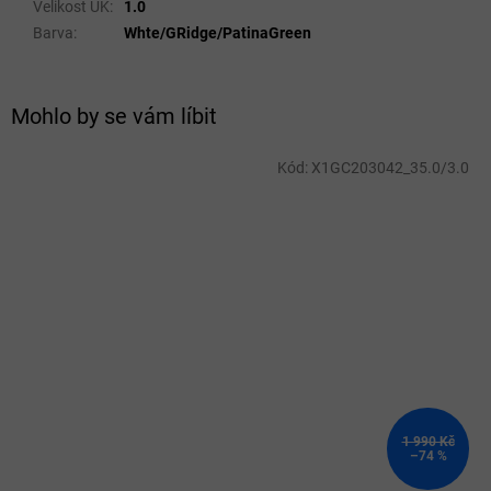
Velikost UK
:
1.0
Barva
:
Whte/GRidge/PatinaGreen
Mohlo by se vám líbit
Kód:
X1GC203042_35.0/3.0
1 990 Kč
–74 %