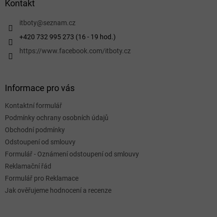
a
Kontakt
t
í
itboty
@
seznam.cz
+420 732 995 273 (16 - 19 hod.)
https://www.facebook.com/itboty.cz
Informace pro vás
Kontaktní formulář
Podmínky ochrany osobních údajů
Obchodní podmínky
Odstoupení od smlouvy
Formulář - Oznámení odstoupení od smlouvy
Reklamační řád
Formulář pro Reklamace
Jak ověřujeme hodnocení a recenze