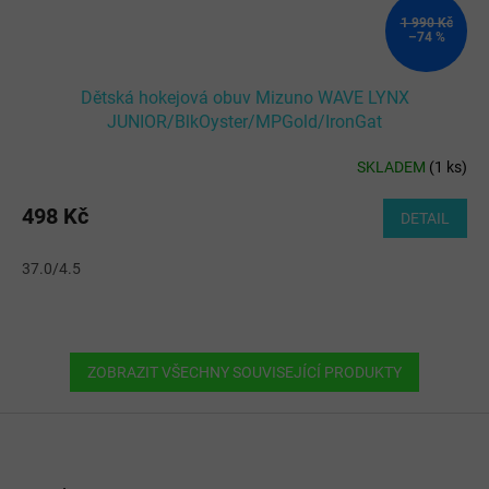
1 990 Kč
–74 %
Dětská hokejová obuv Mizuno WAVE LYNX
JUNIOR/BlkOyster/MPGold/IronGat
SKLADEM
(
1 ks
)
498 Kč
DETAIL
37.0/4.5
ZOBRAZIT VŠECHNY SOUVISEJÍCÍ PRODUKTY
Z
á
p