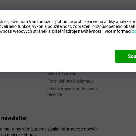
Informace pro vás
Facebo
kies, abychom Vám umožnili pohodlné prohlížení webu a díky analýze p
Kontaktní formulář
itbo
@
seznam.cz
ovali jeho funkce, výkon a použitelnost,
zobrazení přizpůsobeného obsahu
vnosti webových stránek a zjištění zdroje návštěvnosti.
Více informací
z
Podmínky ochrany osobních
32 995 273 (16 - 1
údajů
)
Obchodní podmínky
://www.facebook.c
Odstoupení od smlouvy
oty.cz
Sou
Formulář - Oznámení
odstoupení od smlouvy
Reklamační řád
Formulář pro Reklamace
Jak ověřujeme hodnocení a
recenze
 newsletter
j e-mail a my vám budeme zasílat informace o nových
 na našem e-shopu.