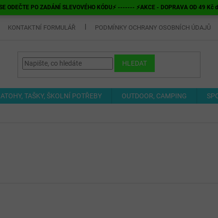
E ODEČTE PO ZADÁNÍ SLEVOVÉHO KÓDU⚡ ------- ⚡AKCE - DOPRAVA OD 49 Kč do v
KONTAKTNÍ FORMULÁŘ
PODMÍNKY OCHRANY OSOBNÍCH ÚDAJŮ
HLEDAT
ATOHY, TAŠKY, ŠKOLNÍ POTŘEBY
OUTDOOR, CAMPING
SP