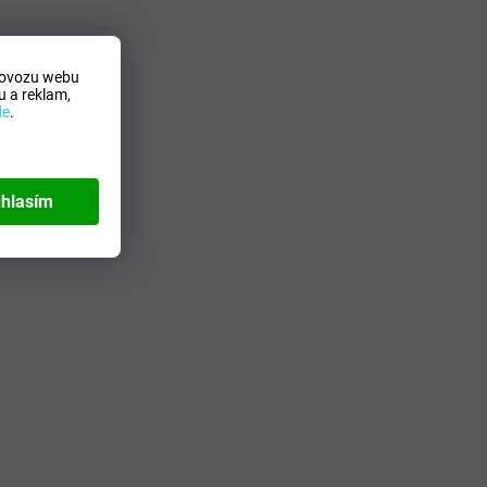
ok
rovozu webu
ty.cz
 a reklam,
de
.
hlasím