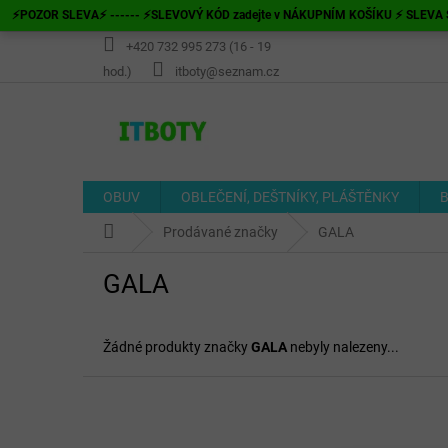
Přejít
⚡POZOR SLEVA⚡ ------ ⚡SLEVOVÝ KÓD zadejte v NÁKUPNÍM KOŠÍKU ⚡ SLEVA S
na
obsah
+420 732 995 273 (16 - 19
hod.)
itboty@seznam.cz
OBUV
OBLEČENÍ, DEŠTNÍKY, PLÁŠTĚNKY
B
Domů
Prodávané značky
GALA
GALA
Žádné produkty značky
GALA
nebyly nalezeny...
Z
á
p