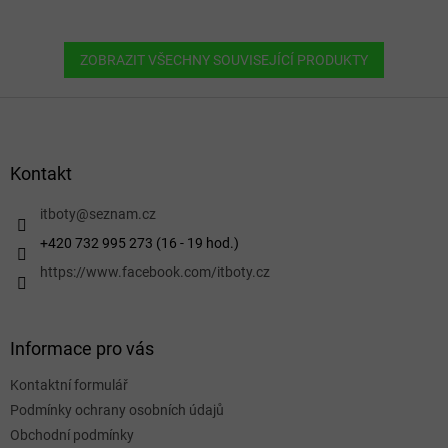
ZOBRAZIT VŠECHNY SOUVISEJÍCÍ PRODUKTY
Z
á
p
a
Kontakt
t
í
itboty
@
seznam.cz
+420 732 995 273 (16 - 19 hod.)
https://www.facebook.com/itboty.cz
Informace pro vás
Kontaktní formulář
Podmínky ochrany osobních údajů
Obchodní podmínky