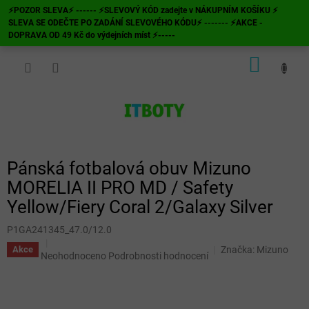
Přejít
⚡POZOR SLEVA⚡ ------ ⚡SLEVOVÝ KÓD zadejte v NÁKUPNÍM KOŠÍKU ⚡
na
SLEVA SE ODEČTE PO ZADÁNÍ SLEVOVÉHO KÓDU⚡ ------- ⚡AKCE -
obsah
DOPRAVA OD 49 Kč do výdejních míst ⚡-----
NÁKUP
KOŠÍK
Pánská fotbalová obuv Mizuno
MORELIA II PRO MD / Safety
Yellow/Fiery Coral 2/Galaxy Silver
P1GA241345_47.0/12.0
Značka:
Mizuno
Akce
Průměrné
Neohodnoceno
Podrobnosti hodnocení
hodnocení
produktu
je
0,0