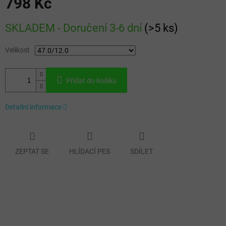
798 Kč
Měrná
SKLADEM - Doručení 3-6 dní
(
>5 ks
)
cena:
Velikost
Přidat do košíku
Detailní informace
ZEPTAT SE
HLÍDACÍ PES
SDÍLET