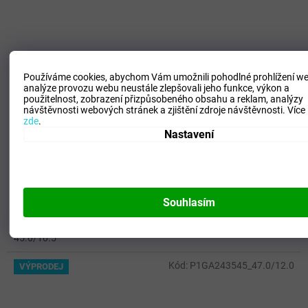
Používáme cookies, abychom Vám umožnili pohodlné prohlížení we
3 190 Kč
analýze provozu webu neustále zlepšovali jeho funkce, výkon a
–50 %
použitelnost,
zobrazení přizpůsobeného obsahu a reklam, analýzy
návštěvnosti webových stránek a zjištění zdroje návštěvnosti.
Více
zde
.
Pánská fotbalová obuv Mizuno MORELIA II PRO /
Nastavení
White/FCoral2/Bolt2
SKLADEM
(
1 ks
)
Souhlasím
1 595 Kč
DETAIL
45.0/10.5
Kód:
P1GA243545_47.0/12.0
VÝPRODEJ