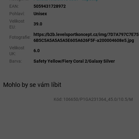
EAN
:
5059431728972
Pohlaví
:
Unisex
Velikost
39.0
EU
:
https://b2b.levelsportkoncept.cz/img/7D7A797C7E
Fotografie
:
6B5C5A5A5A5A5E605A626F5F-a200004608e5.jpg
Velikost
6.0
UK
:
Barva
:
Safety Yellow/Fiery Coral 2/Galaxy Silver
Mohlo by se vám líbit
Kód:
106650/P1GA231364_45.0/10.5/M