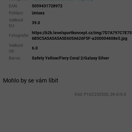
EAN
:
5059431728972
Pohlaví
:
Unisex
Velikost
39.0
EU
:
https://b2b.levelsportkoncept.cz/img/7D7A797C7E
Fotografie
:
6B5C5A5A5A5A5E605A626F5F-a200004608e5.jpg
Velikost
6.0
UK
:
Barva
:
Safety Yellow/Fiery Coral 2/Galaxy Silver
Mohlo by se vám líbit
Kód:
P1GC232550_39.0/6.0