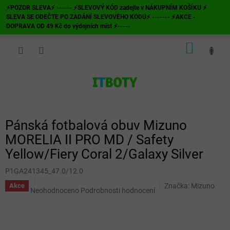
Přejít
⚡POZOR SLEVA⚡ ------ ⚡SLEVOVÝ KÓD zadejte v NÁKUPNÍM KOŠÍKU ⚡
na
SLEVA SE ODEČTE PO ZADÁNÍ SLEVOVÉHO KÓDU⚡ ------- ⚡AKCE -
obsah
DOPRAVA OD 49 Kč do výdejních míst ⚡-----
NÁKUP
KOŠÍK
Pánská fotbalová obuv Mizuno
MORELIA II PRO MD / Safety
Yellow/Fiery Coral 2/Galaxy Silver
P1GA241345_47.0/12.0
Značka:
Mizuno
Akce
Průměrné
Neohodnoceno
Podrobnosti hodnocení
hodnocení
produktu
je
0,0