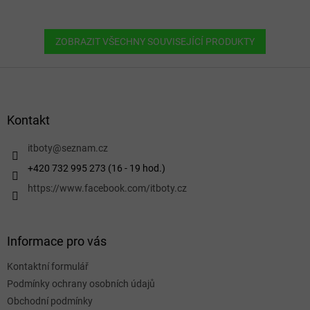
ZOBRAZIT VŠECHNY SOUVISEJÍCÍ PRODUKTY
Z
á
p
a
Kontakt
t
í
itboty
@
seznam.cz
+420 732 995 273 (16 - 19 hod.)
https://www.facebook.com/itboty.cz
Informace pro vás
Kontaktní formulář
Podmínky ochrany osobních údajů
Obchodní podmínky