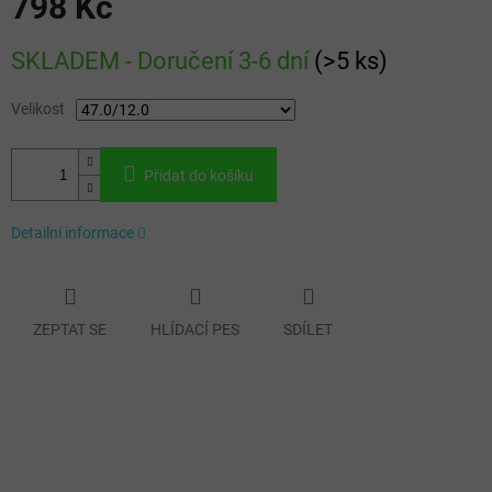
798 Kč
Měrná
SKLADEM - Doručení 3-6 dní
(
>5 ks
)
cena:
Velikost
Přidat do košíku
Detailní informace
ZEPTAT SE
HLÍDACÍ PES
SDÍLET