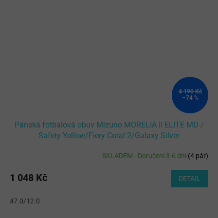
4 190 Kč
–74 %
Pánská fotbalová obuv Mizuno MORELIA II ELITE MD /
Safety Yellow/Fiery Coral 2/Galaxy Silver
SKLADEM - Doručení 3-6 dní
(
4 pár
)
1 048 Kč
DETAIL
47.0/12.0