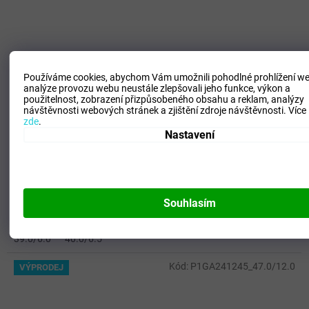
Používáme cookies, abychom Vám umožnili pohodlné prohlížení we
2 390 Kč
analýze provozu webu neustále zlepšovali jeho funkce, výkon a
–74 %
použitelnost,
zobrazení přizpůsobeného obsahu a reklam, analýzy
návštěvnosti webových stránek a zjištění zdroje návštěvnosti.
Více
zde
.
Pánská fotbalová obuv Mizuno Monarcida NeoII SelMIX /
Nastavení
Black/Gold
SKLADEM - Doručení 3-6 dní
(
2 ks
)
Souhlasím
598 Kč
DETAIL
39.0/6.0
40.0/6.5
Kód:
P1GA241245_47.0/12.0
VÝPRODEJ