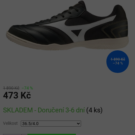
5
hvězdiček.
1 890 Kč
–74 %
1 890 Kč
–74 %
473 Kč
Měrná
SKLADEM - Doručení 3-6 dní
(
4 ks
)
cena:
Velikost