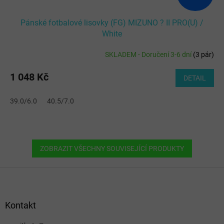
Pánské fotbalové lisovky (FG) MIZUNO ? II PRO(U) /
White
SKLADEM - Doručení 3-6 dní
(
3 pár
)
1 048 Kč
DETAIL
39.0/6.0
40.5/7.0
ZOBRAZIT VŠECHNY SOUVISEJÍCÍ PRODUKTY
Z
á
p
a
Kontakt
t