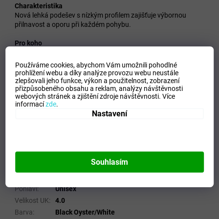
Charakteristika
Nová lehká podešev s nízkým profilem zajišťuje výbornou
přilnavost a oporu při každém pohybu.
Pro koho
Lehká, odolná a pohodlná futsalová kopačka pro všestranné
hráče.
Používáme cookies, abychom Vám umožnili pohodlné
prohlížení webu a díky analýze provozu webu neustále
Technologie
zlepšovali jeho funkce, výkon a použitelnost,
zobrazení
přizpůsobeného obsahu a reklam, analýzy návštěvnosti
Removable Insock
webových stránek a zjištění zdroje návštěvnosti.
Více
informací
zde
.
Nastavení
Doplňkové parametry
Kategorie
:
Pánská fotbalová obuv - kopačky
Souhlasím
EAN
:
5059431477801
Velikost EU
:
36.5
Pohlaví
:
Unisex
Velikost UK
:
4.0
Barva
:
Black Oyster/White