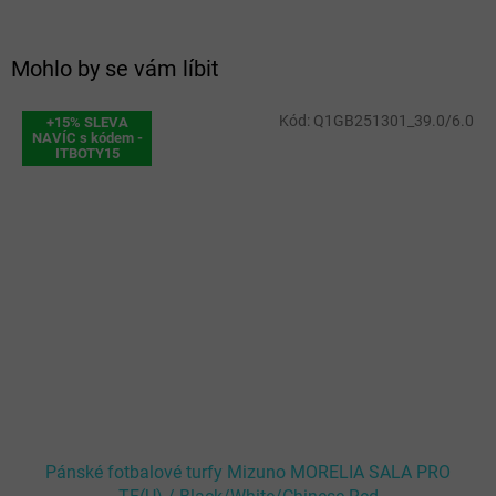
Mohlo by se vám líbit
Kód:
Q1GB251301_39.0/6.0
+15% SLEVA
NAVÍC s kódem -
ITBOTY15
Pánské fotbalové turfy Mizuno MORELIA SALA PRO