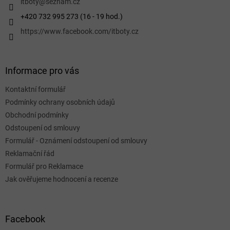
í
itboty
@
seznam.cz
+420 732 995 273 (16 - 19 hod.)
https://www.facebook.com/itboty.cz
Informace pro vás
Kontaktní formulář
Podmínky ochrany osobních údajů
Obchodní podmínky
Odstoupení od smlouvy
Formulář - Oznámení odstoupení od smlouvy
Reklamační řád
Formulář pro Reklamace
Jak ověřujeme hodnocení a recenze
Facebook