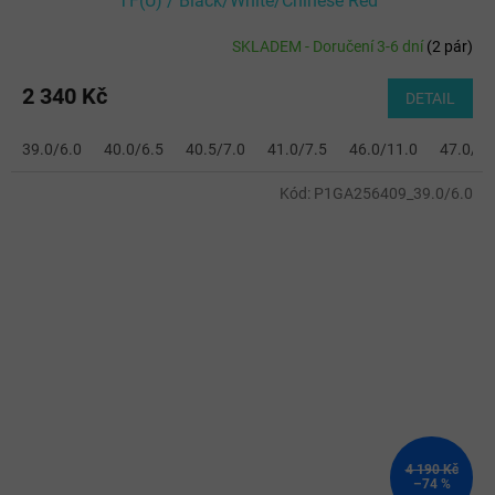
TF(U) / Black/White/Chinese Red
SKLADEM - Doručení 3-6 dní
(
2 pár
)
2 340 Kč
DETAIL
39.0/6.0
40.0/6.5
40.5/7.0
41.0/7.5
46.0/11.0
47.0/12
Kód:
P1GA256409_39.0/6.0
4 190 Kč
–74 %