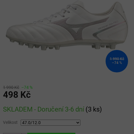
5
hvězdiček.
1 990 Kč
–74 %
1 990 Kč
–74 %
498 Kč
Měrná
SKLADEM - Doručení 3-6 dní
(
3 ks
)
cena:
Velikost