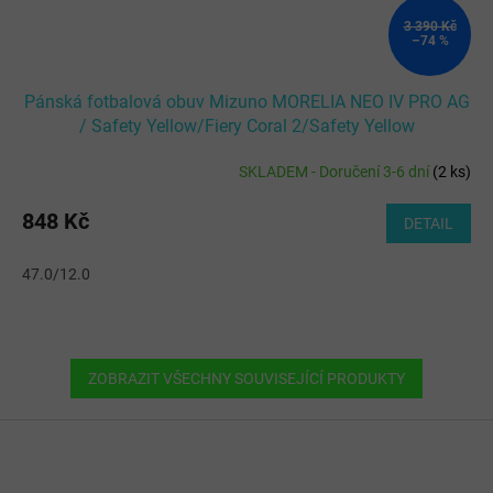
3 390 Kč
–74 %
Pánská fotbalová obuv Mizuno MORELIA NEO IV PRO AG
/ Safety Yellow/Fiery Coral 2/Safety Yellow
SKLADEM - Doručení 3-6 dní
(
2 ks
)
848 Kč
DETAIL
47.0/12.0
ZOBRAZIT VŠECHNY SOUVISEJÍCÍ PRODUKTY
Z
á
p