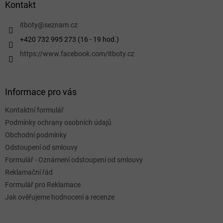
a
Kontakt
t
í
itboty
@
seznam.cz
+420 732 995 273 (16 - 19 hod.)
https://www.facebook.com/itboty.cz
Informace pro vás
Kontaktní formulář
Podmínky ochrany osobních údajů
Obchodní podmínky
Odstoupení od smlouvy
Formulář - Oznámení odstoupení od smlouvy
Reklamační řád
Formulář pro Reklamace
Jak ověřujeme hodnocení a recenze