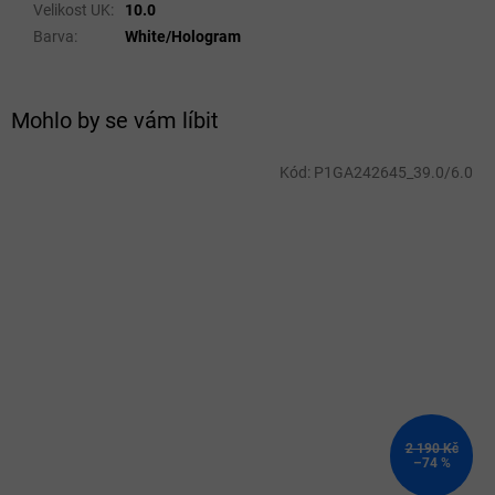
Velikost UK
:
10.0
Barva
:
White/Hologram
Mohlo by se vám líbit
Kód:
P1GA242645_39.0/6.0
2 190 Kč
–74 %