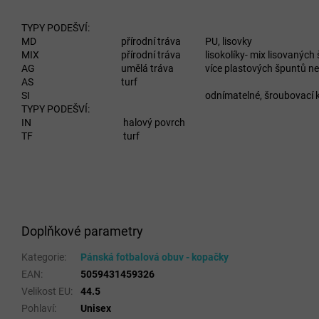
TYPY PODEŠVÍ:
MD
přírodní tráva
PU, lisovky
MIX
přírodní tráva
lisokolíky- mix lisovanýc
AG
umělá tráva
více plastových špuntů než
AS
turf
SI
odnímatelné, šroubovací k
TYPY PODEŠVÍ:
IN
halový povrch
TF
turf
Doplňkové parametry
Kategorie
:
Pánská fotbalová obuv - kopačky
EAN
:
5059431459326
Velikost EU
:
44.5
Pohlaví
:
Unisex