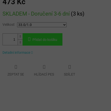
473 Kč
Měrná
SKLADEM - Doručení 3-6 dní
(
3 ks
)
cena:
Velikost
Přidat do košíku
Detailní informace
ZEPTAT SE
HLÍDACÍ PES
SDÍLET