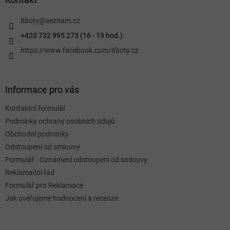
t
í
itboty
@
seznam.cz
+420 732 995 273 (16 - 19 hod.)
https://www.facebook.com/itboty.cz
Informace pro vás
Kontaktní formulář
Podmínky ochrany osobních údajů
Obchodní podmínky
Odstoupení od smlouvy
Formulář - Oznámení odstoupení od smlouvy
Reklamační řád
Formulář pro Reklamace
Jak ověřujeme hodnocení a recenze