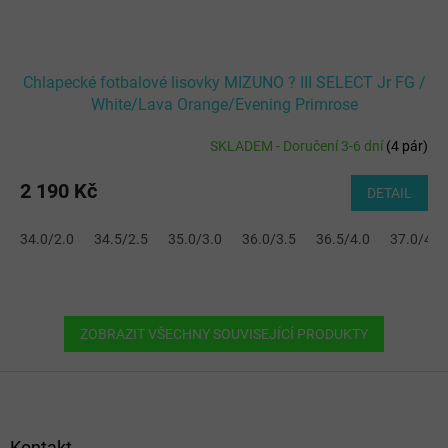
Chlapecké fotbalové lisovky MIZUNO ? III SELECT Jr FG /
White/Lava Orange/Evening Primrose
SKLADEM - Doručení 3-6 dní
(
4 pár
)
2 190 Kč
DETAIL
34.0/2.0
34.5/2.5
35.0/3.0
36.0/3.5
36.5/4.0
37.0/4.5
ZOBRAZIT VŠECHNY SOUVISEJÍCÍ PRODUKTY
Z
á
p
a
Kontakt