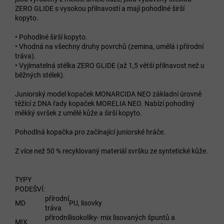
ZERO GLIDE s vysokou přilnavostí a mají pohodlné širší
kopyto.
• Pohodlné širší kopyto.
• Vhodná na všechny druhy povrchů (zemina, umělá i přírodní
tráva).
• Vyjímatelná stélka ZERO GLIDE (až 1,5 větší přilnavost než u
běžných stélek).
Juniorský model kopaček MONARCIDA NEO základní úrovně
těžící z DNA řady kopaček MORELIA NEO. Nabízí pohodlný
měkký svršek z umělé kůže a širší kopyto.
Pohodlná kopačka pro začínající juniorské hráče.
Z více než 50 % recyklovaný materiál svršku ze syntetické kůže.
TYPY
PODEŠVÍ:
přírodní
MD
PU, lisovky
tráva
přírodní
lisokolíky- mix lisovaných špuntů a
MIX