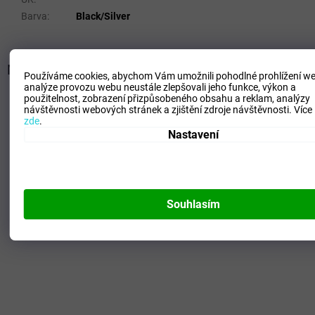
Barva
:
Black/Silver
Mohlo by se vám líbit
Používáme cookies, abychom Vám umožnili pohodlné prohlížení we
analýze provozu webu neustále zlepšovali jeho funkce, výkon a
použitelnost,
zobrazení přizpůsobeného obsahu a reklam, analýzy
Kód:
P1GB269654_32.5/1.0
+10% SLEVA
návštěvnosti webových stránek a zjištění zdroje návštěvnosti.
Více
NAVÍC s kódem -
zde
.
ITBOTY10
Nastavení
Souhlasím