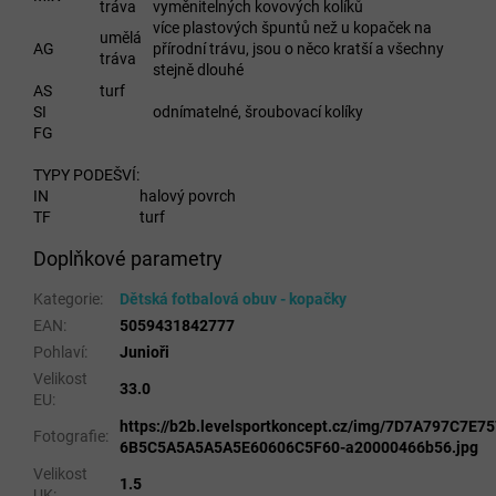
tráva
vyměnitelných kovových kolíků
více plastových špuntů než u kopaček na
umělá
AG
přírodní trávu, jsou o něco kratší a všechny
tráva
stejně dlouhé
AS
turf
SI
odnímatelné, šroubovací kolíky
FG
TYPY PODEŠVÍ:
IN
halový povrch
TF
turf
Doplňkové parametry
Kategorie
:
Dětská fotbalová obuv - kopačky
EAN
:
5059431842777
Pohlaví
:
Junioři
Velikost
33.0
EU
:
https://b2b.levelsportkoncept.cz/img/7D7A797C7E
Fotografie
:
6B5C5A5A5A5A5E60606C5F60-a20000466b56.jpg
Velikost
1.5
UK
: