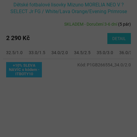
Dětské fotbalové lisovky Mizuno MORELIA NEO V ?
SELECT Jr FG / White/Lava Orange/Evening Primrose
SKLADEM - Doručení 3-6 dní
(
5 pár
)
2 290 Kč
DETAIL
32.5/1.0
33.0/1.5
34.0/2.0
34.5/2.5
35.0/3.0
36.0/3.5
Kód:
P1GB266554_34.0/2.0
+10% SLEVA
NAVÍC s kódem -
ITBOTY10