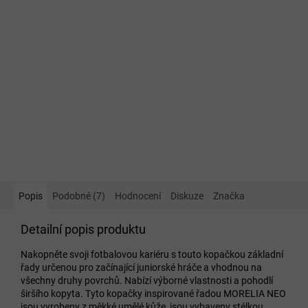
Popis
Podobné (7)
Hodnocení
Diskuze
Značka
Detailní popis produktu
Nakopněte svoji fotbalovou kariéru s touto kopačkou základní
řady určenou pro začínající juniorské hráče a vhodnou na
všechny druhy povrchů. Nabízí výborné vlastnosti a pohodlí
širšího kopyta. Tyto kopačky inspirované řadou MORELIA NEO
jsou vyrobeny z měkké umělé kůže, jsou vybaveny stélkou