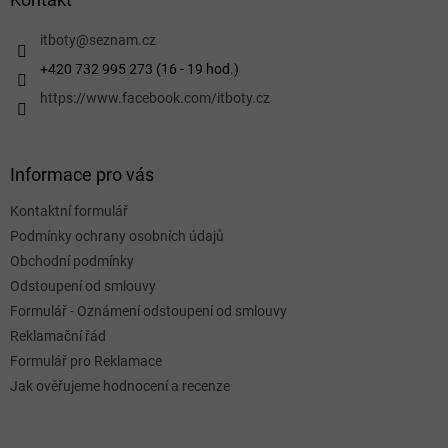
t
í
itboty
@
seznam.cz
+420 732 995 273 (16 - 19 hod.)
https://www.facebook.com/itboty.cz
Informace pro vás
Kontaktní formulář
Podmínky ochrany osobních údajů
Obchodní podmínky
Odstoupení od smlouvy
Formulář - Oznámení odstoupení od smlouvy
Reklamační řád
Formulář pro Reklamace
Jak ověřujeme hodnocení a recenze