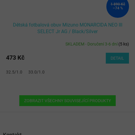
1 890 Kč
–74 %
Dětská fotbalová obuv Mizuno MONARCIDA NEO III
SELECT Jr AG / Black/Silver
SKLADEM - Doručení 3-6 dní
(
5 ks
)
473 Kč
DETAIL
32.5/1.0
33.0/1.0
ZOBRAZIT VŠECHNY SOUVISEJÍCÍ PRODUKTY
Z
á
p
a
Kontakt