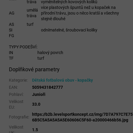
tráva
vyměnitelných kovových kolíků
více plastových špuntů než u kopaček na
umělá
AG
přírodní trávu, jsou o něco kratší a všechny
tráva
stejně dlouhé
AS
turf
SI
odnímatelné, šroubovací kolíky
FG
TYPY PODEŠVÍ:
IN
halový povrch
TF
turf
Doplňkové parametry
Kategorie
:
Dětská fotbalová obuv - kopačky
EAN
:
5059431842777
Pohlaví
:
Junioři
Velikost
33.0
EU
:
https://b2b.levelsportkoncept.cz/img/7D7A797C7E
Fotografie
:
6B5C5A5A5A5A5E60606C5F60-a20000466b56.jpg
Velikost
1.5
UK
: