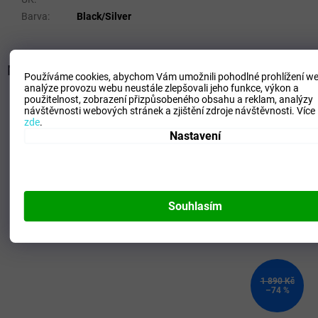
Barva
:
Black/Silver
Mohlo by se vám líbit
Používáme cookies, abychom Vám umožnili pohodlné prohlížení we
analýze provozu webu neustále zlepšovali jeho funkce, výkon a
použitelnost,
zobrazení přizpůsobeného obsahu a reklam, analýzy
Kód:
P1GB252502_35.0/3.0
návštěvnosti webových stránek a zjištění zdroje návštěvnosti.
Více
zde
.
Nastavení
Souhlasím
1 890 Kč
–74 %