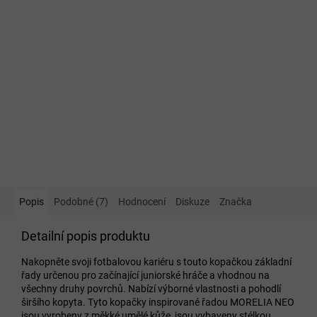
Popis
Podobné (7)
Hodnocení
Diskuze
Značka
Detailní popis produktu
Nakopněte svoji fotbalovou kariéru s touto kopačkou základní
řady určenou pro začínající juniorské hráče a vhodnou na
všechny druhy povrchů. Nabízí výborné vlastnosti a pohodlí
širšího kopyta. Tyto kopačky inspirované řadou MORELIA NEO
jsou vyrobeny z měkké umělé kůže, jsou vybaveny stélkou