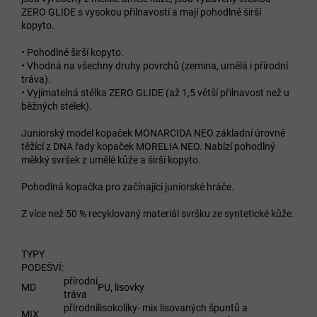
ZERO GLIDE s vysokou přilnavostí a mají pohodlné širší
kopyto.
• Pohodlné širší kopyto.
• Vhodná na všechny druhy povrchů (zemina, umělá i přírodní
tráva).
• Vyjímatelná stélka ZERO GLIDE (až 1,5 větší přilnavost než u
běžných stélek).
Juniorský model kopaček MONARCIDA NEO základní úrovně
těžící z DNA řady kopaček MORELIA NEO. Nabízí pohodlný
měkký svršek z umělé kůže a širší kopyto.
Pohodlná kopačka pro začínající juniorské hráče.
Z více než 50 % recyklovaný materiál svršku ze syntetické kůže.
TYPY
PODEŠVÍ:
přírodní
MD
PU, lisovky
tráva
přírodní
lisokolíky- mix lisovaných špuntů a
MIX