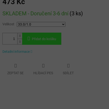
473 Kč
Měrná
SKLADEM - Doručení 3-6 dní
(
3 ks
)
cena:
Velikost
Přidat do košíku
Detailní informace
ZEPTAT SE
HLÍDACÍ PES
SDÍLET