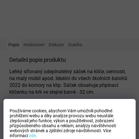
Popis
Hodnocení
Diskuze
Značka
Detailní popis produktu
Lehký síťovaný odepínatelný sáček na klíče, cennosti,
na malý mobil apod. Ideální do všech školních batohů
2022 do komory na klip. Sáček obsahuje připínací
klíčenku na krk ve stejné barvě - 32 cm.
TŘÍDA:
1. stupeň ZŠ
Používáme cookies, abychom Vám umožnili pohodlné
BARVA:
modrá
prohlížení webu a díky analýze provozu webu neustále
ROZMĚRY:
15 x 13 cm
zlepšovali jeho funkce, výkon a použitelnost,
zobrazení
přizpůsobeného obsahu a reklam, analýzy návštěvnosti
Doplňkové parametry
webových stránek a zjištění zdroje návštěvnosti.
Více
informací
zde
.