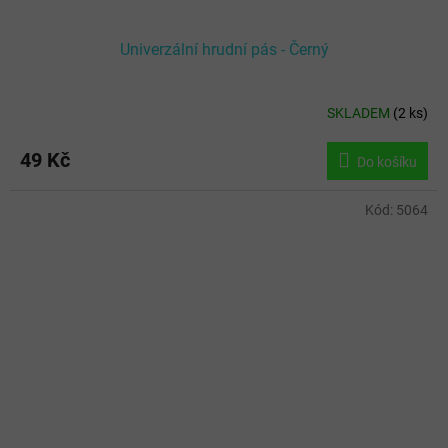
Univerzální hrudní pás - Černý
SKLADEM
(
2 ks
)
Průměrné
hodnocení
produktu
49 Kč
Do košíku
je
5,0
z
Kód:
5064
5
hvězdiček.