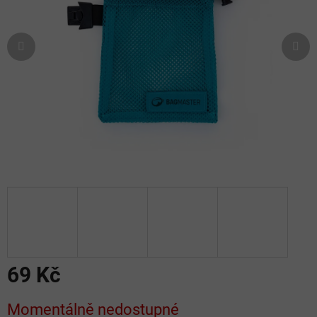
hvězdiček.
69 Kč
Měrná
Momentálně nedostupné
cena: