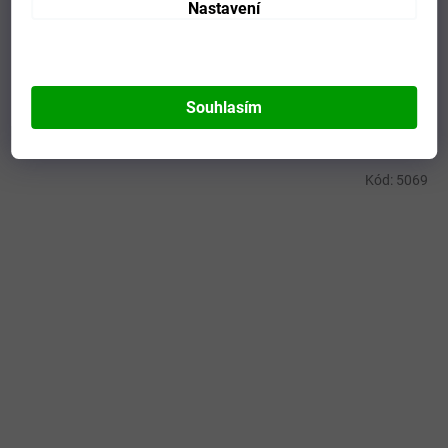
Nastavení
Kategorie
:
Doplňky do školy
EAN
:
8591805013200
Položka byla vyprodána…
Souhlasím
Mohlo by se vám líbit
Kód:
5069