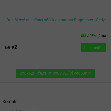
Doplňkový odepínací sáček do batohu Bagmaster - Šedý
SKLADEM
(
2 ks
)
69 Kč
Do košíku
ZOBRAZIT VŠECHNY SOUVISEJÍCÍ PRODUKTY
Z
á
p
a
Kontakt
t