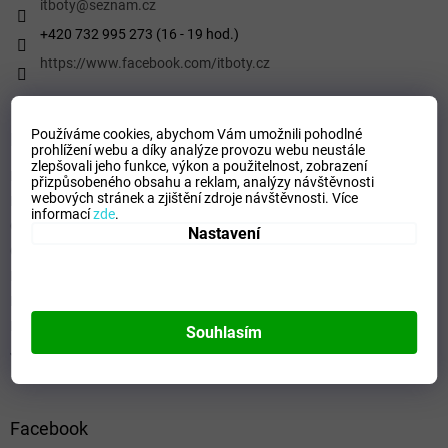
í
itboty
@
seznam.cz
+420 732 995 273 (16 - 19 hod.)
https://www.facebook.com/itboty.cz
Používáme cookies, abychom Vám umožnili pohodlné
Informace pro vás
prohlížení webu a díky analýze provozu webu neustále
zlepšovali jeho funkce, výkon a použitelnost,
zobrazení
Kontaktní formulář
přizpůsobeného obsahu a reklam, analýzy návštěvnosti
webových stránek a zjištění zdroje návštěvnosti.
Více
Podmínky ochrany osobních údajů
informací
zde
.
Obchodní podmínky
Nastavení
Odstoupení od smlouvy
Formulář - Oznámení odstoupení od smlouvy
Reklamační řád
Formulář pro Reklamace
Souhlasím
Jak ověřujeme hodnocení a recenze
Facebook