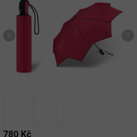
5
hvězdiček.
780 Kč