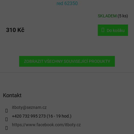
red 62350
SKLADEM
(
5 ks
)
310 Kč
Do košíku
ZOBRAZIT VŠECHNY SOUVISEJÍCÍ PRODUKTY
Z
á
p
a
Kontakt
t
í
itboty
@
seznam.cz
+420 732 995 273 (16 - 19 hod.)
https://www.facebook.com/itboty.cz