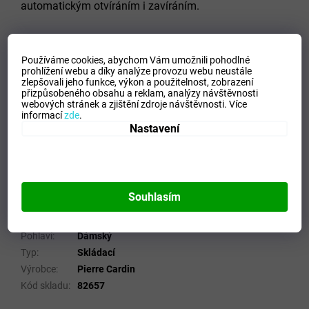
automatickým otvíráním i zavíráním.
Barva:
kombinace červené a černé
Používáme cookies, abychom Vám umožnili pohodlné
prohlížení webu a díky analýze provozu webu neustále
zlepšovali jeho funkce, výkon a použitelnost,
zobrazení
Odlehčená konstrukce.
přizpůsobeného obsahu a reklam, analýzy návštěvnosti
webových stránek a zjištění zdroje návštěvnosti.
Více
informací
zde
.
Váha
320 g
Nastavení
Doplňkové parametry
Kategorie
:
Skládací a Holové deštníky
Hmotnost
:
0.32 kg
Souhlasím
EAN
:
4012428826571
Barva
:
Červená
Pohlaví
:
Dámský
Typ
:
Skládací
Výrobce
:
Pierre Cardin
Kód skladu
:
82657