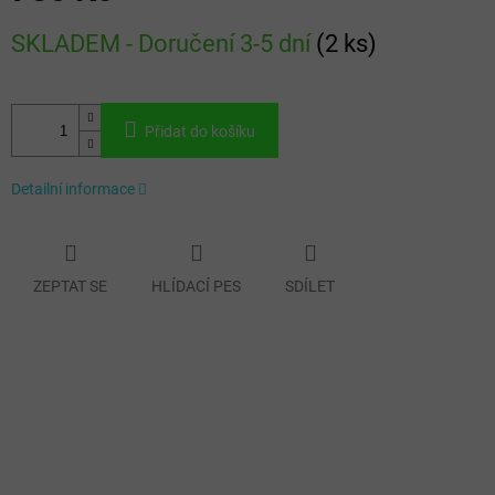
Měrná
SKLADEM - Doručení 3-5 dní
(
2 ks
)
cena:
Přidat do košíku
Detailní informace
ZEPTAT SE
HLÍDACÍ PES
SDÍLET