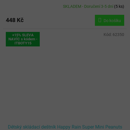
SKLADEM - Doručení 3-5 dní
(
5 ks
)
448 Kč
Do košíku
Kód:
62350
+15% SLEVA
NAVÍC s kódem -
ITBOTY15
Dětský skládací deštník Happy Rain Super Mini Peanuts