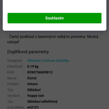
- délka deštníku 23 cm
- průměr střechy 88 cm.
Souhlasím
- Potah je Polyester Pongee s reflexními proužky
- Černý podklad s barevnými velkými písmeny. Modrá
rukojeť
Doplňkové parametry
Kategorie
:
Skládací a Holové deštníky
Hmotnost
:
0.19 kg
EAN
:
8590756009812
Barva
:
Černá
Pohlaví
:
Unisex
Typ
:
Skládací
Výrobce
:
Happy rain
Typ
:
Skládací odlehčený
Kód skladu
:
e62101