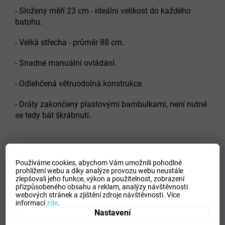
- Složený měří 23 cm - ideální velikost do každého
batohu.
- Velká střecha - průměr 88 cm.
- Snadné manuální ovládání.
- Odlehčená větruodolná konstrukce.
- Dráty zakončeny plastovými bambulkami, není nutné
se tedy bát škrábnutí.
PAREMETRY:
Používáme cookies, abychom Vám umožnili pohodlné
prohlížení webu a díky analýze provozu webu neustále
- Váha deštníku 163 g
zlepšovali jeho funkce, výkon a použitelnost,
zobrazení
přizpůsobeného obsahu a reklam, analýzy návštěvnosti
webových stránek a zjištění zdroje návštěvnosti.
Více
- počet pružnic 6
informací
zde
.
Nastavení
- délka pružnice 50 cm