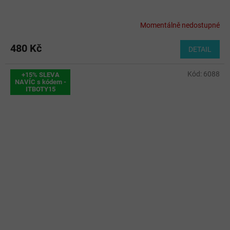
Momentálně nedostupné
480 Kč
DETAIL
Kód:
6088
+15% SLEVA
NAVÍC s kódem -
ITBOTY15