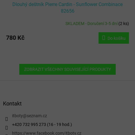
Dlouhý deštník Pierre Cardin - Sunflower Combinace
82656
SKLADEM - Doručení 3-5 dní
(
2 ks
)
Průměrné
hodnocení
produktu
780 Kč
Do košíku
je
5,0
z
5
hvězdiček.
ZOBRAZIT VŠECHNY SOUVISEJÍCÍ PRODUKTY
Z
á
p
a
Kontakt
t
í
itboty
@
seznam.cz
+420 732 995 273 (16 - 19 hod.)
https://www.facebook.com/itboty.cz