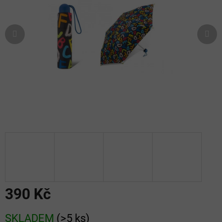
390 Kč
Měrná
SKLADEM
(
>5 ks
)
cena: