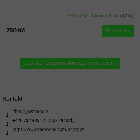
SKLADEM - Doručení 3-5 dní
(
2 ks
)
780 Kč
Do košíku
ZOBRAZIT VŠECHNY SOUVISEJÍCÍ PRODUKTY
Z
á
p
a
Kontakt
t
í
itboty
@
seznam.cz
+420 732 995 273 (16 - 19 hod.)
https://www.facebook.com/itboty.cz