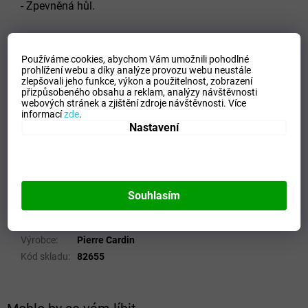
- Zpevněná hůl.
Používáme cookies, abychom Vám umožnili pohodlné
Barva
: kombinace červené a černé
prohlížení webu a díky analýze provozu webu neustále
zlepšovali jeho funkce, výkon a použitelnost,
zobrazení
Délka
složeného 86 cm
přizpůsobeného obsahu a reklam, analýzy návštěvnosti
webových stránek a zjištění zdroje návštěvnosti.
Více
informací
zde
.
Doplňkové parametry
Nastavení
Kategorie
:
Skládací a Holové deštníky
Hmotnost
:
0.39 kg
EAN
:
4012428826557
Barva
:
Černá
Souhlasím
Pohlaví
:
Dámský
Typ
:
Holový
Výrobce
:
Pierre Cardin
Kód skladu
:
82655