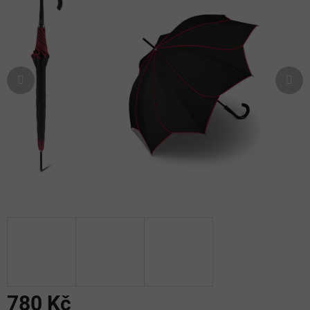
5
hvězdiček.
780 Kč