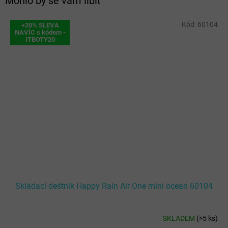
Mohlo by se vám líbit
Kód:
60104
+20% SLEVA
NAVÍC s kódem -
ITBOTY20
Skládací deštník Happy Rain Air One mini ocean 60104
SKLADEM
(
>5 ks
)
Průměrné