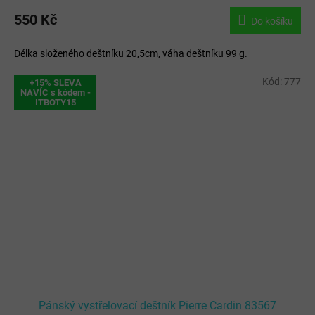
hodnocení
produktu
550 Kč
Do košíku
je
5,0
Délka složeného deštníku 20,5cm, váha deštníku 99 g.
z
5
hvězdiček.
Kód:
777
+15% SLEVA
NAVÍC s kódem -
ITBOTY15
Pánský vystřelovací deštník Pierre Cardin 83567