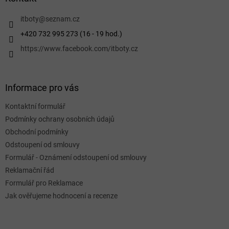
t
í
itboty
@
seznam.cz
+420 732 995 273 (16 - 19 hod.)
https://www.facebook.com/itboty.cz
Informace pro vás
Kontaktní formulář
Podmínky ochrany osobních údajů
Obchodní podmínky
Odstoupení od smlouvy
Formulář - Oznámení odstoupení od smlouvy
Reklamační řád
Formulář pro Reklamace
Jak ověřujeme hodnocení a recenze