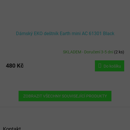
Dámský EKO deštník Earth mini AC 61301 Black
SKLADEM - Doručení 3-5 dní
(
2 ks
)
480 Kč
Do košíku
ZOBRAZIT VŠECHNY SOUVISEJÍCÍ PRODUKTY
Z
á
p
a
Kontakt