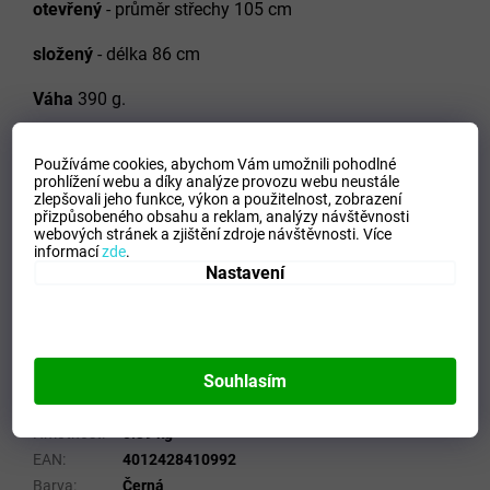
otevřený
- průměr střechy 105 cm
složený
- délka 86 cm
Váha
390 g.
Deštník má 8 dílů.
Používáme cookies, abychom Vám umožnili pohodlné
prohlížení webu a díky analýze provozu webu neustále
Pružnice měří 58,5 cm.
zlepšovali jeho funkce, výkon a použitelnost,
zobrazení
přizpůsobeného obsahu a reklam, analýzy návštěvnosti
Černá plastová rukojeť.
webových stránek a zjištění zdroje návštěvnosti.
Více
informací
zde
.
Nastavení
Potahová látka: polyester
Barva
: černá
Doplňkové parametry
Souhlasím
Kategorie
:
Skládací a Holové deštníky
Hmotnost
:
0.39 kg
EAN
:
4012428410992
Barva
:
Černá