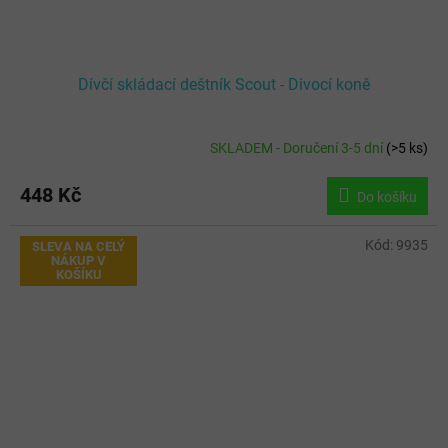
Dívčí skládací deštník Scout - Divocí koně
SKLADEM - Doručení 3-5 dní
(
>5 ks
)
448 Kč
Do košíku
Kód:
9935
SLEVA NA CELÝ
NÁKUP V
KOŠÍKU