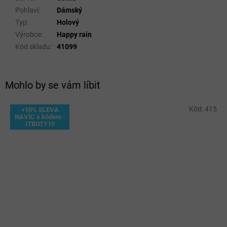
Pohlaví
:
Dámský
Typ
:
Holový
Výrobce
:
Happy rain
Kód skladu
:
41099
Mohlo by se vám líbit
Kód:
415
+10% SLEVA
NAVÍC s kódem -
ITBOTY10