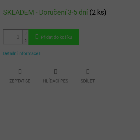
Měrná
SKLADEM - Doručení 3-5 dní
(
2 ks
)
cena:
Přidat do košíku
Detailní informace
ZEPTAT SE
HLÍDACÍ PES
SDÍLET