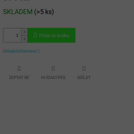
Měrná
SKLADEM
(
>5 ks
)
cena:
Přidat do košíku
Detailní informace
ZEPTAT SE
HLÍDACÍ PES
SDÍLET