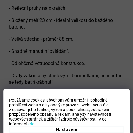
- Reflexní pruhy na okrajích.
- Složený měří 23 cm - ideální velikost do každého
batohu.
- Velká střecha - průměr 88 cm.
- Snadné manuální ovládání.
- Odlehčená větruodolná konstrukce.
- Dráty zakončeny plastovými bambulkami, není nutné
se tedy bát škrábnutí.
Používáme cookies, abychom Vám umožnili pohodlné
prohlížení webu a díky analýze provozu webu neustále
PAREMETRY:
zlepšovali jeho funkce, výkon a použitelnost,
zobrazení
přizpůsobeného obsahu a reklam, analýzy návštěvnosti
- Váha deštníku 163 g
webových stránek a zjištění zdroje návštěvnosti.
Více
informací
zde
.
Nastavení
- počet pružnic 6