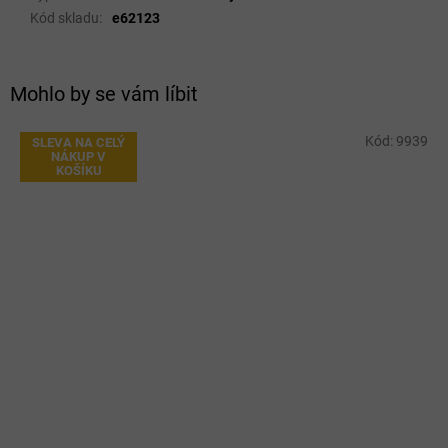
Kód skladu
:
e62123
Mohlo by se vám líbit
Kód:
9939
SLEVA NA CELÝ
NÁKUP V
KOŠÍKU