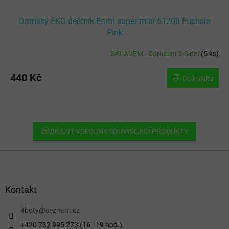
Dámský EKO deštník Earth super mini 61208 Fuchsia
Pink
SKLADEM - Doručení 3-5 dní
(
5 ks
)
440 Kč
Do košíku
ZOBRAZIT VŠECHNY SOUVISEJÍCÍ PRODUKTY
Z
á
p
a
Kontakt
t
í
itboty
@
seznam.cz
+420 732 995 273 (16 - 19 hod.)