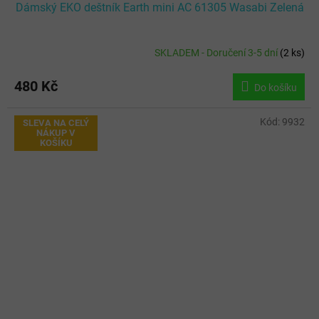
Dámský EKO deštník Earth mini AC 61305 Wasabi Zelená
SKLADEM - Doručení 3-5 dní
(
2 ks
)
480 Kč
Do košíku
Kód:
9932
SLEVA NA CELÝ
NÁKUP V
KOŠÍKU