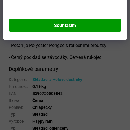
- délka pružnice 50 cm
- délka deštníku 23 cm
Souhlasím
- průměr střechy 88 cm
- Potah je Polyester Pongee s reflexními proužky
-
Černý podklad se závoďáky. Červená rukojeť
Doplňkové parametry
Kategorie
:
Skládací a Holové deštníky
Hmotnost
:
0.19 kg
EAN
:
8590756009843
Barva
:
Černá
Pohlaví
:
Chlapecký
Typ
:
Skládací
Výrobce
:
Happy rain
Typ
:
Skládací odlehčený