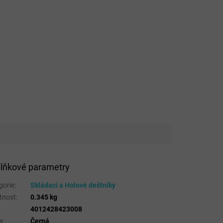
lňkové parametry
gorie
:
Skládací a Holové deštníky
tnost
:
0.345 kg
4012428423008
a
:
Černá