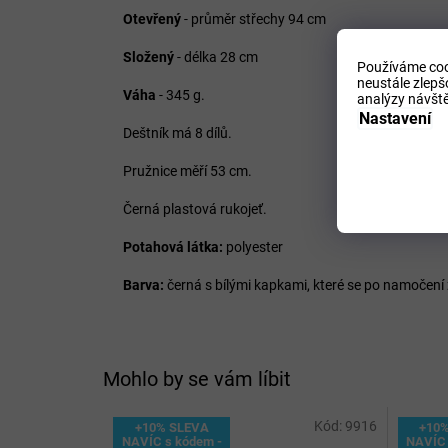
Otevřený
- průměr střechy 94 cm
Složený
- délka 28 cm
Používáme coo
neustále zlepš
Váha
- 345 g.
analýzy návště
Nastavení
Deštník má 8 dílů.
Pružnice měří 53 cm.
Černá plastová rukojeť.
Potahová látka:
polyester
Barva:
černá s bílými kapkami, které se po namočení
Mohlo by se vám líbit
Kód:
9916
+10% SLEVA
+10
NAVÍC s kódem -
NAVÍC 