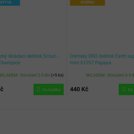
BOTY10
KOŠÍKU
ký skládací deštník Scout -
Dámský EKO deštník Earth su
 Champion
mini 61207 Papaya
SKLADEM - Doručení 3-5 dní
(
>5 ks
)
SKLADEM - Doručení 3-5 
Kč
440 Kč
Do košíku
Do 