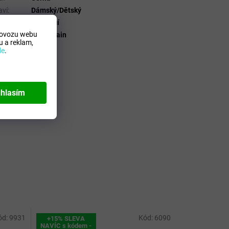
aví
:
Dámský/Dětský
Skládací
rovozu webu
bce
:
Happy rain
 a reklam,
skladu
:
42300
de
.
hlasím
ód:
9931
Kód:
6090
+15% SLEVA
NAVÍC s kódem -