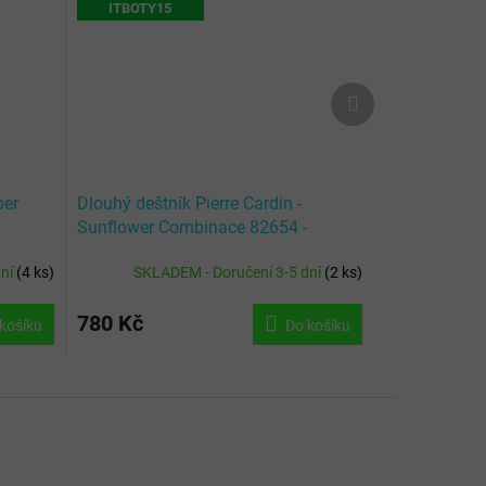
ITBOTY15
Další
produkt
per
Dlouhý deštník Pierre Cardin -
Sunflower Combinace 82654 -
Červená
dní
(
4 ks
)
SKLADEM - Doručení 3-5 dní
(
2 ks
)
780 Kč
košíku
Do košíku