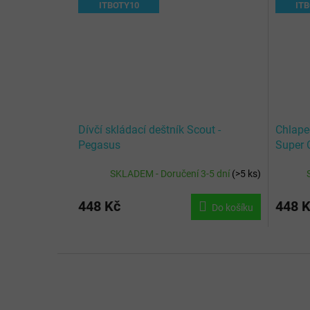
ITBOTY10
IT
Dívčí skládací deštník Scout -
Chlapec
Pegasus
Super
SKLADEM - Doručení 3-5 dní
(
>5 ks
)
448 Kč
448 
Do košíku
Z
á
p
a