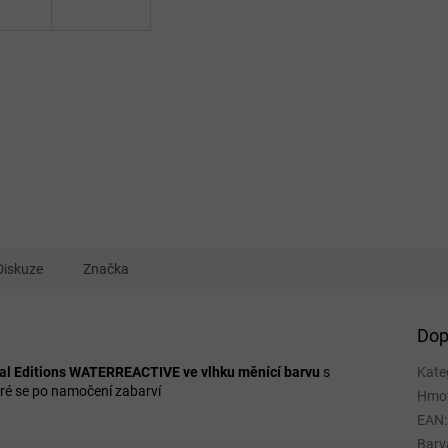
Diskuze
Značka
Dop
ial Editions WATERREACTIVE ve vlhku měnící barvu
s
Kate
eré se po namočení zabarví
Hmo
EAN
:
Barv