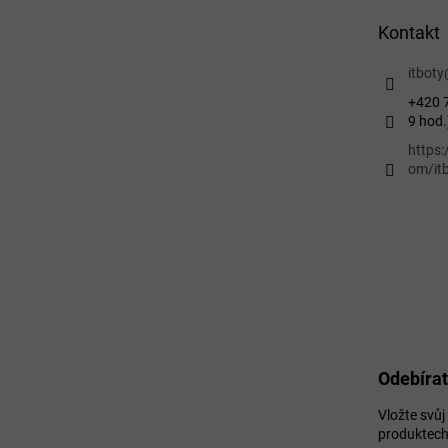
t
Kontakt
í
itboty
+420 7
9 hod.
https
om/itb
Odebírat
Vložte svů
produktech