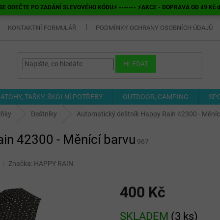
E ODEČTE PO ZADÁNÍ SLEVOVÉHO KÓDU⚡ ------- ⚡AKCE - DOPRAVA OD 49 Kč do v
KONTAKTNÍ FORMULÁŘ
PODMÍNKY OCHRANY OSOBNÍCH ÚDAJŮ
HLEDAT
ATOHY, TAŠKY, ŠKOLNÍ POTŘEBY
OUTDOOR, CAMPING
SP
lňky
Deštníky
Automatický deštník Happy Rain 42300 - Měníc
in 42300 - Měnící barvu
967
Značka:
HAPPY RAIN
400 Kč
Měrná
SKLADEM
(
3 ks
)
cena: