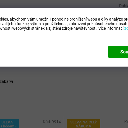
Pohl
Typ
:
kies, abychom Vám umožnili pohodlné prohlížení webu a díky analýze p
Výro
ovali jeho funkce, výkon a použitelnost,
zobrazení přizpůsobeného obsahu
Kód 
vnosti webových stránek a zjištění zdroje návštěvnosti.
Více informací
z
Sou
 zabarví
Kód:
9914
K
% SLEVA
SLEVA NA CELÝ
s kódem -
NÁKUP V