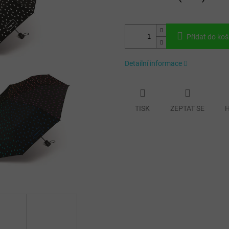
Přidat do koš
Detailní informace
TISK
ZEPTAT SE
H