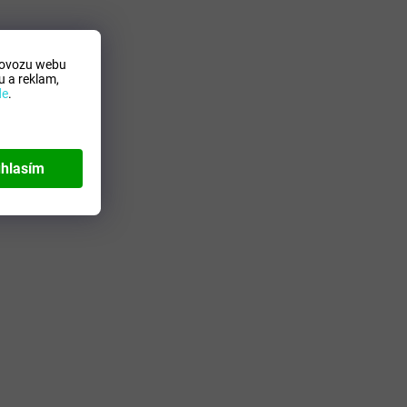
ok
rovozu webu
 a reklam,
de
.
hlasím