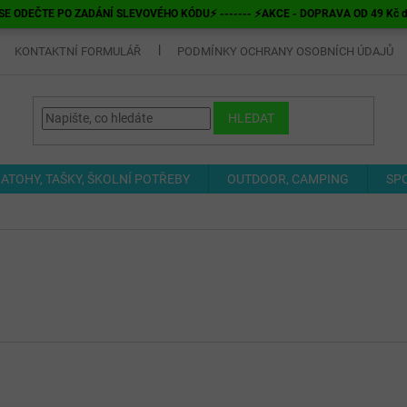
E ODEČTE PO ZADÁNÍ SLEVOVÉHO KÓDU⚡ ------- ⚡AKCE - DOPRAVA OD 49 Kč do v
KONTAKTNÍ FORMULÁŘ
PODMÍNKY OCHRANY OSOBNÍCH ÚDAJŮ
HLEDAT
ATOHY, TAŠKY, ŠKOLNÍ POTŘEBY
OUTDOOR, CAMPING
SP