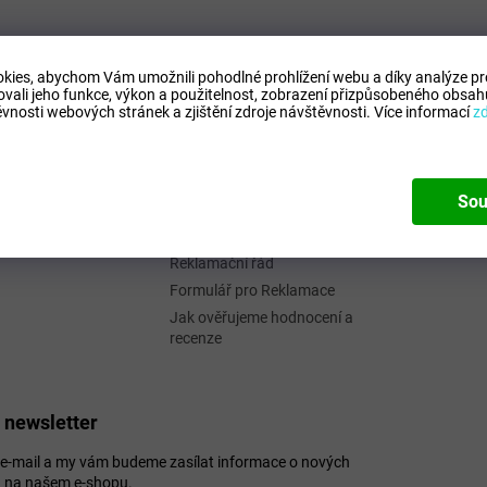
Informace pro vás
Facebo
kies, abychom Vám umožnili pohodlné prohlížení webu a díky analýze p
Kontaktní formulář
@
seznam.cz
ovali jeho funkce, výkon a použitelnost,
zobrazení přizpůsobeného obsahu
vnosti webových stránek a zjištění zdroje návštěvnosti.
Více informací
z
Podmínky ochrany osobních
32 995 273 (16 - 1
údajů
)
Obchodní podmínky
://www.facebook.c
Odstoupení od smlouvy
oty.cz
Sou
Formulář - Oznámení
odstoupení od smlouvy
Reklamační řád
Formulář pro Reklamace
Jak ověřujeme hodnocení a
recenze
 newsletter
j e-mail a my vám budeme zasílat informace o nových
 na našem e-shopu.