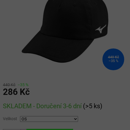
5
hvězdiček.
440 Kč
–35 %
440 Kč
–35 %
286 Kč
Měrná
SKLADEM - Doručení 3-6 dní
(
>5 ks
)
cena:
Velikost