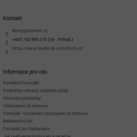
á
p
a
Kontakt
t
í
itboty
@
seznam.cz
+420 732 995 273 (16 - 19 hod.)
https://www.facebook.com/itboty.cz
Informace pro vás
Kontaktní formulář
Podmínky ochrany osobních údajů
Obchodní podmínky
Odstoupení od smlouvy
Formulář - Oznámení odstoupení od smlouvy
Reklamační řád
Formulář pro Reklamace
Jak ověřujeme hodnocení a recenze