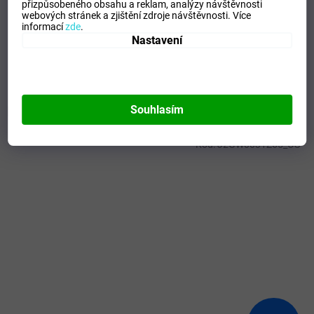
přizpůsobeného obsahu a reklam, analýzy návštěvnosti
Kategorie
:
Doplňky
webových stránek a zjištění zdroje návštěvnosti.
Více
Sport
:
Doplňky a batohy
informací
zde
.
Nastavení
Materiálové složení
:
97% Polyester, 3% Spandex
Barva
:
Black
Souhlasím
Mohlo by se vám líbit
Kód:
J2GW0031Z65_OS