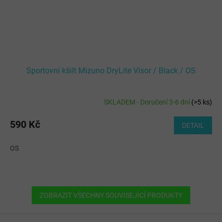
Sportovní kšilt Mizuno DryLite Visor / Black / OS
SKLADEM - Doručení 3-6 dní
(
>5 ks
)
590 Kč
DETAIL
OS
ZOBRAZIT VŠECHNY SOUVISEJÍCÍ PRODUKTY
Z