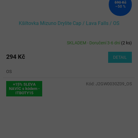
590 Kč
–50 %
Kšiltovka Mizuno Drylite Cap / Lava Falls / OS
SKLADEM - Doručení 3-6 dní
(
2 ks
)
294 Kč
DETAIL
OS
Kód:
J2GW0030Z09_OS
+15% SLEVA
NAVÍC s kódem -
ITBOTY15