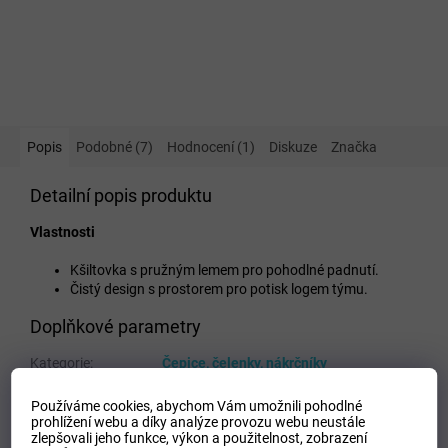
Popis
Podobné (7)
Hodnocení (1)
Diskuze
Značka
Detailní popis produktu
Vlastnosti
Kšiltovka s pružným lemem pro pohodlné padnutí.
Čistý design s prostorem pro potisk logem týmu.
Doplňkové parametry
Kategorie
:
Čepice, čelenky, nákrčníky
EAN
:
5054698896310
Používáme cookies, abychom Vám umožnili pohodlné
Velikost
:
OS
prohlížení webu a díky analýze provozu webu neustále
Pohlaví
:
Unisex
zlepšovali jeho funkce, výkon a použitelnost,
zobrazení