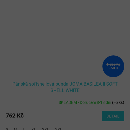
1 525 Kč
–50 %
Pánská softshellová bunda JOMA BASILEA II SOFT
SHELL WHITE
SKLADEM - Doručení 8-13 dní
(
>5 ks
)
762 Kč
DETAIL
S
M
L
XL
2XL
3XL