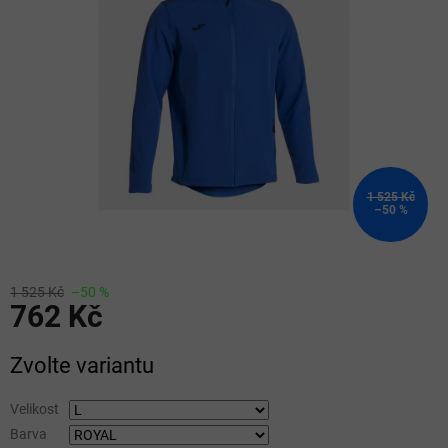
5
hvězdiček.
1 525 Kč
–50 %
1 525 Kč
–50 %
762 Kč
Měrná
Zvolte variantu
cena:
Velikost
Barva