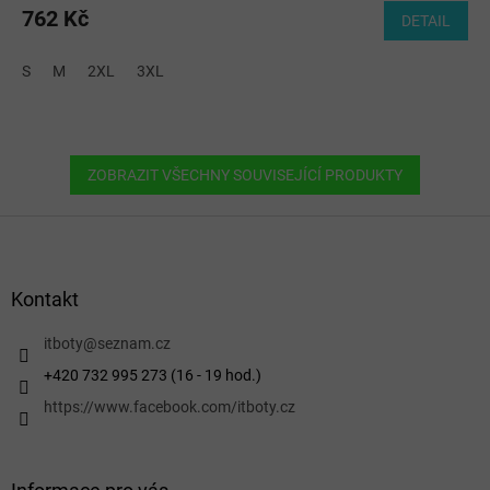
762 Kč
DETAIL
S
M
2XL
3XL
ZOBRAZIT VŠECHNY SOUVISEJÍCÍ PRODUKTY
Z
á
p
a
Kontakt
t
í
itboty
@
seznam.cz
+420 732 995 273 (16 - 19 hod.)
https://www.facebook.com/itboty.cz