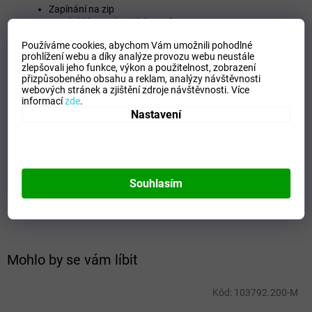
Zapínání na zip
Spodní část a elastické manžety
Kapuce
Používáme cookies, abychom Vám umožnili pohodlné
Kapsy se zipem
prohlížení webu a díky analýze provozu webu neustále
Elastická a pohodlná tkanina
zlepšovali jeho funkce, výkon a použitelnost,
zobrazení
Hlavní tkanina 92% Polyester, 8% Spandex / Vnitřní
přizpůsobeného obsahu a reklam, analýzy návštěvnosti
podšívka 100% Polyester
webových stránek a zjištění zdroje návštěvnosti.
Více
informací
zde
.
Doplňkové parametry
Nastavení
Kategorie
:
Pánská bunda Softshell
EAN
:
8445954678585
Tipo Mdelo
:
T
Souhlasím
Composicion
:
92% POLYESTER - 8% SPANDEX
Modelo
:
103792.700
Mohlo by se vám líbit
Kód:
103792.200-M