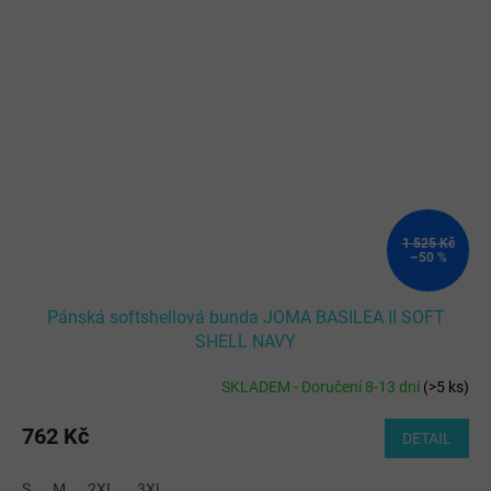
1 525 Kč
–50 %
Pánská softshellová bunda JOMA BASILEA II SOFT
SHELL NAVY
SKLADEM - Doručení 8-13 dní
(
>5 ks
)
762 Kč
DETAIL
S
M
2XL
3XL