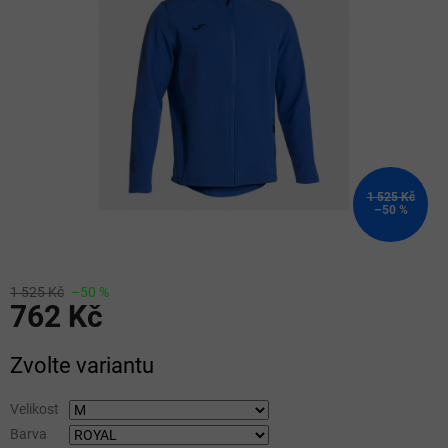
5
hvězdiček.
1 525 Kč
–50 %
1 525 Kč
–50 %
762 Kč
Měrná
Zvolte variantu
cena:
Velikost
Barva