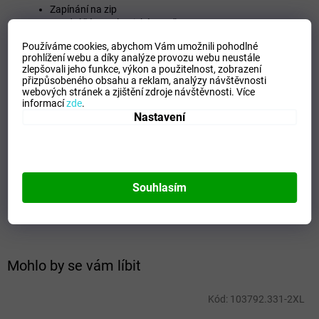
Zapínání na zip
Spodní část a elastické manžety
Kapuce
Používáme cookies, abychom Vám umožnili pohodlné
Kapsy se zipem
prohlížení webu a díky analýze provozu webu neustále
Elastická a pohodlná tkanina
zlepšovali jeho funkce, výkon a použitelnost,
zobrazení
Hlavní tkanina 92% Polyester, 8% Spandex / Vnitřní
přizpůsobeného obsahu a reklam, analýzy návštěvnosti
podšívka 100% Polyester
webových stránek a zjištění zdroje návštěvnosti.
Více
informací
zde
.
Doplňkové parametry
Nastavení
Kategorie
:
Pánská bunda Softshell
EAN
:
8445954678578
Tipo Mdelo
:
T
Souhlasím
Composicion
:
100% Polyester
Modelo
:
103792.700
Mohlo by se vám líbit
Kód:
103792.331-2XL