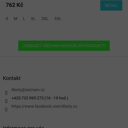
762 Kč
DETAIL
S
M
L
XL
2XL
3XL
ZOBRAZIT VŠECHNY SOUVISEJÍCÍ PRODUKTY
Z
á
p
a
Kontakt
t
í
itboty
@
seznam.cz
+420 732 995 273 (16 - 19 hod.)
https://www.facebook.com/itboty.cz