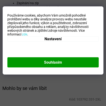
Zapínání na zip
Spodní část a elastické manžety
Kapuce
Používáme cookies, abychom Vám umožnili pohodlné
Kapsy se zipem
prohlížení webu a díky analýze provozu webu neustále
Elastická a pohodlná tkanina
zlepšovali jeho funkce, výkon a použitelnost,
zobrazení
Hlavní tkanina 92% Polyester, 8% Spandex / Vnitřní
přizpůsobeného obsahu a reklam, analýzy návštěvnosti
podšívka 100% Polyester
webových stránek a zjištění zdroje návštěvnosti.
Více
informací
zde
.
Doplňkové parametry
Nastavení
Kategorie
:
Pánská bunda Softshell
EAN
:
Zvolte variantu
Tipo Mdelo
:
T
Souhlasím
Composicion
:
92% POLYESTER - 8% SPANDEX
Modelo
:
103792.700
Mohlo by se vám líbit
Kód:
103792.331-2XL