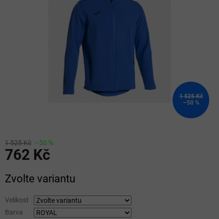
5
hvězdiček.
1 525 Kč
–50 %
1 525 Kč
–50 %
762 Kč
Měrná
Zvolte variantu
cena:
Velikost
Barva