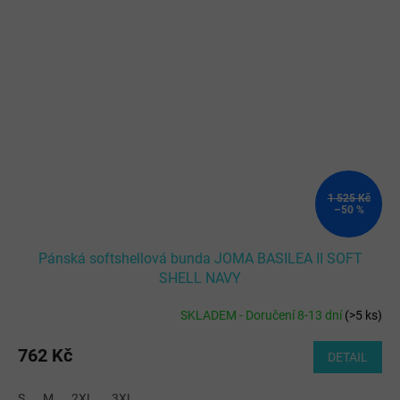
1 525 Kč
–50 %
Pánská softshellová bunda JOMA BASILEA II SOFT
SHELL NAVY
SKLADEM - Doručení 8-13 dní
(
>5 ks
)
762 Kč
DETAIL
S
M
2XL
3XL