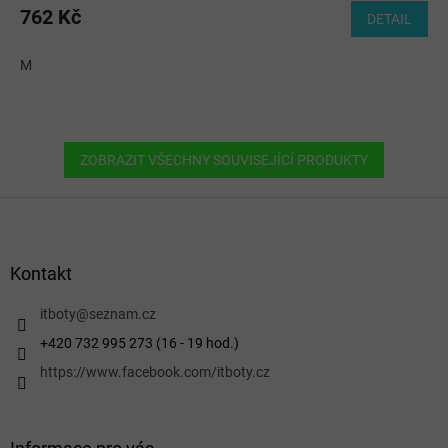
762 Kč
DETAIL
M
ZOBRAZIT VŠECHNY SOUVISEJÍCÍ PRODUKTY
Z
á
p
a
Kontakt
t
í
itboty
@
seznam.cz
+420 732 995 273 (16 - 19 hod.)
https://www.facebook.com/itboty.cz