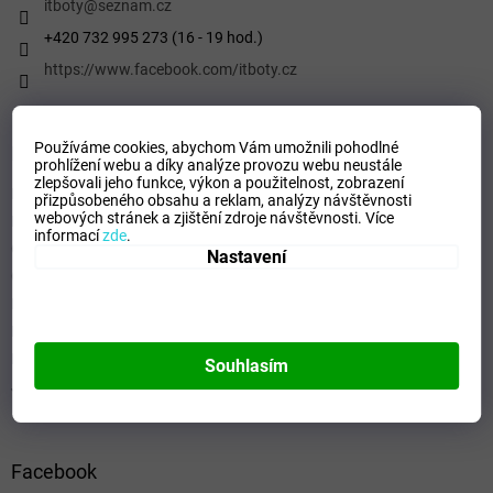
í
itboty
@
seznam.cz
+420 732 995 273 (16 - 19 hod.)
https://www.facebook.com/itboty.cz
Používáme cookies, abychom Vám umožnili pohodlné
Informace pro vás
prohlížení webu a díky analýze provozu webu neustále
zlepšovali jeho funkce, výkon a použitelnost,
zobrazení
Kontaktní formulář
přizpůsobeného obsahu a reklam, analýzy návštěvnosti
webových stránek a zjištění zdroje návštěvnosti.
Více
Podmínky ochrany osobních údajů
informací
zde
.
Obchodní podmínky
Nastavení
Odstoupení od smlouvy
Formulář - Oznámení odstoupení od smlouvy
Reklamační řád
Formulář pro Reklamace
Souhlasím
Jak ověřujeme hodnocení a recenze
Facebook