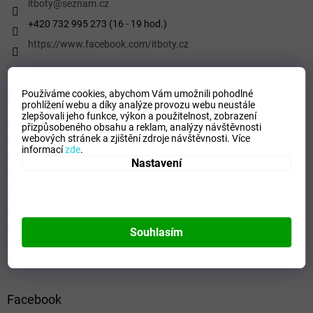
í
itboty
@
seznam.cz
+420 732 995 273 (16 - 19 hod.)
https://www.facebook.com/itboty.cz
Používáme cookies, abychom Vám umožnili pohodlné
Informace pro vás
prohlížení webu a díky analýze provozu webu neustále
zlepšovali jeho funkce, výkon a použitelnost,
zobrazení
Kontaktní formulář
přizpůsobeného obsahu a reklam, analýzy návštěvnosti
webových stránek a zjištění zdroje návštěvnosti.
Více
Podmínky ochrany osobních údajů
informací
zde
.
Obchodní podmínky
Nastavení
Odstoupení od smlouvy
Formulář - Oznámení odstoupení od smlouvy
Reklamační řád
Formulář pro Reklamace
Souhlasím
Jak ověřujeme hodnocení a recenze
Facebook